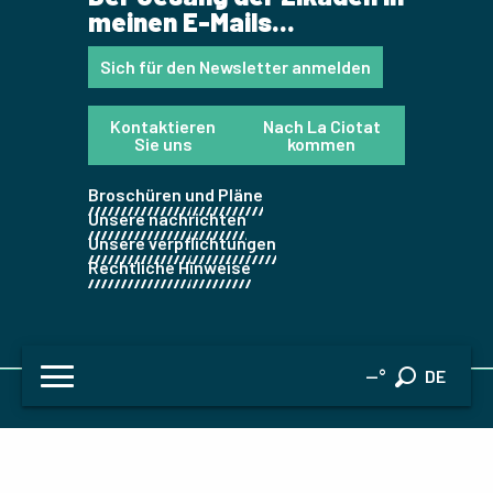
meinen E-Mails...
Sich für den Newsletter anmelden
Kontaktieren
Nach La Ciotat
Sie uns
kommen
Broschüren und Pläne
Unsere nachrichten
Unsere verpflichtungen
Rechtliche Hinweise
FR
--°
DE
Suche
EN
ES
Startseite
IT