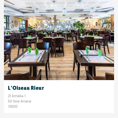
L'Oiseau Rieur
ZI Athélia 1
50 Voie Ariane
13600