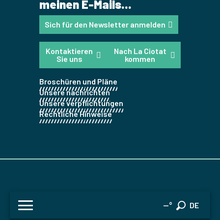
meinen E-Mails...
Sich für den Newsletter anmelden
Kontaktieren
Nach La Ciotat
Sie uns
kommen
Broschüren und Pläne
Unsere nachrichten
Unsere verpflichtungen
Rechtliche Hinweise
FR
--°
DE
Suche
EN