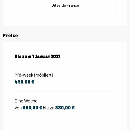
Gîtes de France
Preise
ab
Bis zum
3 Januar 2026
1 Januar 2027
bis zum
1 Januar 2027
Mid-week (möbliert)
450,00 €
Eine Woche
Von
600,00 €
bis zu
830,00 €