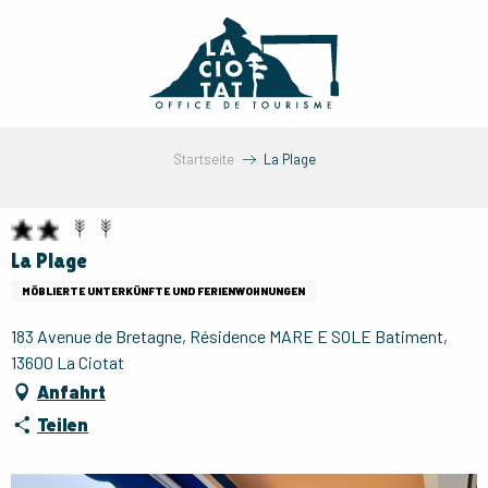
Aller
au
contenu
principal
Startseite
La Plage
La Plage
MÖBLIERTE UNTERKÜNFTE UND FERIENWOHNUNGEN
183 Avenue de Bretagne, Résidence MARE E SOLE Batiment,
13600 La Ciotat
Anfahrt
Teilen