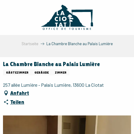
Aller
au
contenu
principal
Startseite
La Chambre Blanche au Palais Lumière
La Chambre Blanche au Palais Lumière
GÄSTEZIMMER
GEBÄUDE
ZIMMER
257 allée Lumière - Palais Lumière, 13600 La Ciotat
Anfahrt
Teilen