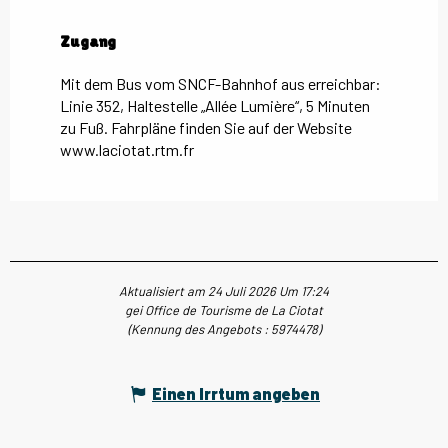
Zugang
Zugang
Mit dem Bus vom SNCF-Bahnhof aus erreichbar:
Linie 352, Haltestelle „Allée Lumière“, 5 Minuten
zu Fuß. Fahrpläne finden Sie auf der Website
www.laciotat.rtm.fr
Aktualisiert am 24 Juli 2026 Um 17:24
gei Office de Tourisme de La Ciotat
(Kennung des Angebots :
5974478
)
Einen Irrtum angeben