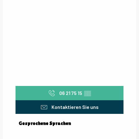
06 21 75 15
▒▒
Kontaktieren Sie uns
Gesprochene Sprachen
Gesprochene Sprachen