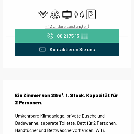
Öffnungszeiten & Kontaktdaten
Wi-Fi
Klimaanlage
Fernsehen
Toiletten
Parkplatz
+ 12 andere Leistung(en)
06 21 75 15
▒▒
Kontaktieren Sie uns
Beschreibung
Ein Zimmer von 28m². 1. Stock. Kapazität für 
2 Personen.
Umkehrbare Klimaanlage, private Dusche und 
Badewanne, separate Toilette, Bett für 2 Personen, 
Handtücher und Bettwäsche vorhanden, Wifi, 