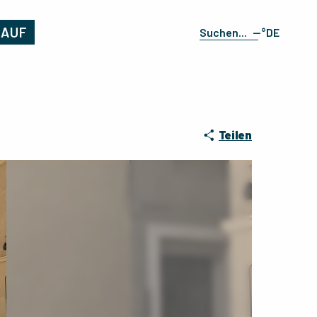
KAUF
--°
DE
Suche
FR
EN
ES
IT
Teilen