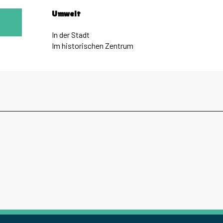
Umwelt
Umwelt
In der Stadt
Im historischen Zentrum