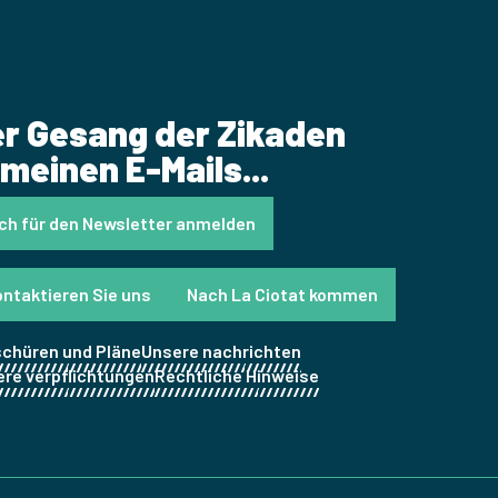
r Gesang der Zikaden
 meinen E-Mails...
ch für den Newsletter anmelden
ntaktieren Sie uns
Nach La Ciotat kommen
chüren und Pläne
Unsere nachrichten
re verpflichtungen
Rechtliche Hinweise