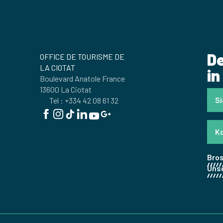
De
OFFICE DE TOURISME DE
LA CIOTAT
in
Boulevard Anatole France
13600 La Ciotat
Si
Tel : +334 42 08 61 32
Ko
Bros
Unse