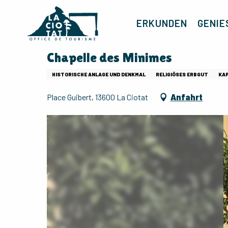
Aller
au
ERKUNDEN
GENIE
contenu
principal
Chapelle des Minimes
HISTORISCHE ANLAGE UND DENKMAL
RELIGIÖSES ERBGUT
KA
Place Guibert, 13600 La Ciotat
Anfahrt